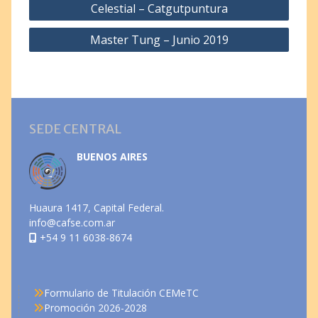
Celestial – Catgutpuntura
Master Tung – Junio 2019
SEDE CENTRAL
BUENOS AIRES
Huaura 1417, Capital Federal.
info@cafse.com.ar
+54 9 11 6038-8674
Formulario de Titulación CEMeTC
Promoción 2026-2028